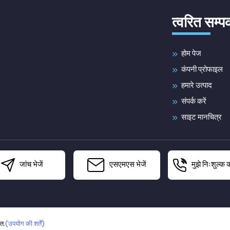
त्वरित सम्
होम पेज
कंपनी प्रोफाइल
हमारे उत्पाद
संपर्क करें
साइट मानचित्र
जांच भेजें
एसएमएस भेजें
मुझे निःशुल्क 
त.
(उपयोग की शर्तें)